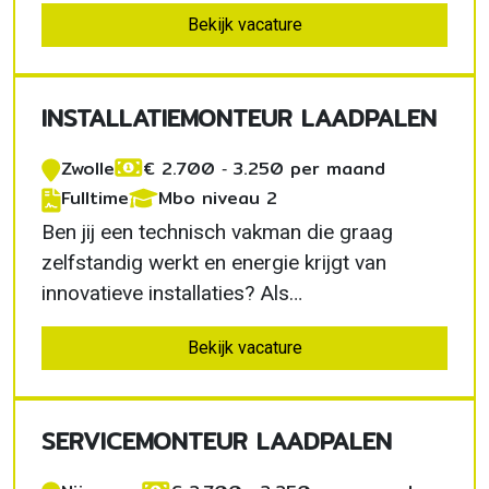
Als installatiemonteur laadpalen in Tilburg
Bekijk vacature
realiseer je complete laadoplossingen voor
particulieren en bedrijven. Je krijgt veel
vrijheid, werkt met de nieuwste technieken
INSTALLATIEMONTEUR LAADPALEN
en…
Zwolle
€ 2.700 ‐ 3.250 per maand
Fulltime
Mbo niveau 2
Ben jij een technisch vakman die graag
zelfstandig werkt en energie krijgt van
innovatieve installaties? Als
installatiemonteur laadpalen in Zwolle
Bekijk vacature
realiseer je moderne laadvoorzieningen voor
particulieren en bedrijven. Je werkt met de
nieuwste technieken, krijgt veel
SERVICEMONTEUR LAADPALEN
verantwoordelijkheid en ontwikkelt…