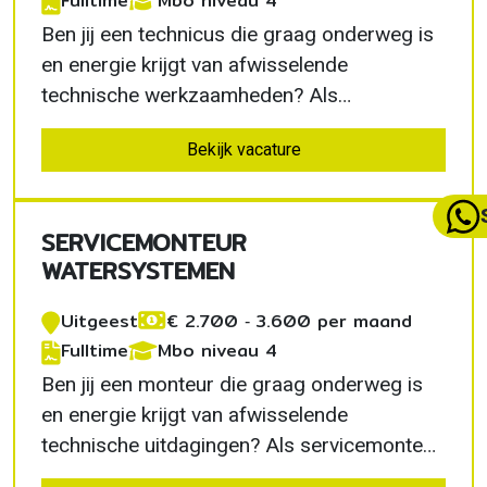
Fulltime
Mbo niveau 4
Ben jij een technicus die graag onderweg is
en energie krijgt van afwisselende
technische werkzaamheden? Als
servicetechnicus pompinstallaties in
Bekijk vacature
Castricum zorg je ervoor dat water- en
pompinstallaties optimaal blijven presteren.
Je krijgt veel vrijheid, werkt met moderne
SERVICEMONTEUR
technieken en bouwt verder aan…
WATERSYSTEMEN
Uitgeest
€ 2.700 ‐ 3.600 per maand
Fulltime
Mbo niveau 4
Ben jij een monteur die graag onderweg is
en energie krijgt van afwisselende
technische uitdagingen? Als servicemonteur
watersystemen in Uitgeest zorg je ervoor