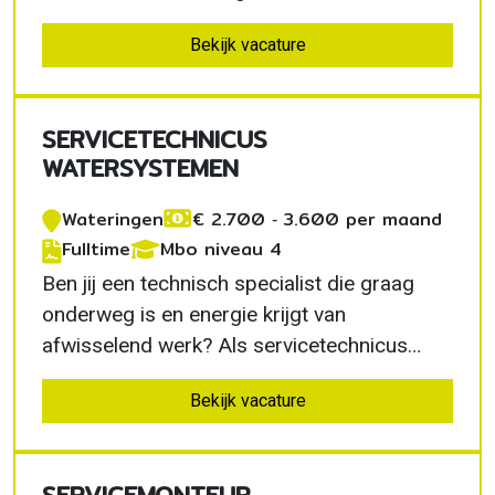
slimme meters in Den Bosch ontwikkel je
Bekijk vacature
jezelf tot zelfstandig monteur. Je leert het
vak in de praktijk, ontvangt vanaf de eerste
dag salaris en werkt mee aan de
SERVICETECHNICUS
verduurzaming…
WATERSYSTEMEN
Wateringen
€ 2.700 ‐ 3.600 per maand
Fulltime
Mbo niveau 4
Ben jij een technisch specialist die graag
onderweg is en energie krijgt van
afwisselend werk? Als servicetechnicus
watersystemen in Wateringen onderhoud en
Bekijk vacature
optimaliseer je watertechnische installaties
bij uiteenlopende klanten. Je krijgt veel
vrijheid, werkt met moderne apparatuur en