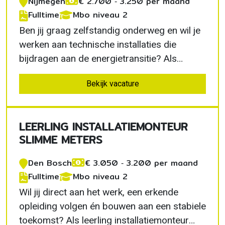
Nijmegen
€ 2.700 ‐ 3.250 per maand
Fulltime
Mbo niveau 2
Ben jij graag zelfstandig onderweg en wil je
werken aan technische installaties die
bijdragen aan de energietransitie? Als
servicemonteur laadpalen in Nijmegen
Bekijk vacature
installeer je moderne laadoplossingen bij
particulieren en bedrijven. Je krijgt veel
verantwoordelijkheid, werkt met
LEERLING INSTALLATIEMONTEUR
professioneel materieel…
SLIMME METERS
Den Bosch
€ 3.050 ‐ 3.200 per maand
Fulltime
Mbo niveau 2
Wil jij direct aan het werk, een erkende
opleiding volgen én bouwen aan een stabiele
toekomst? Als leerling installatiemonteur