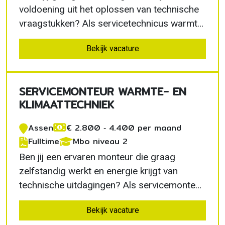
voldoening uit het oplossen van technische
vraagstukken? Als servicetechnicus warmte-
en installatiesystemen in Hoevelaken zorg je
Bekijk vacature
ervoor dat verwarmingsinstallaties veilig,
betrouwbaar en energiezuinig blijven
functioneren. Je werkt met moderne
SERVICEMONTEUR WARMTE- EN
technieken, krijgt…
KLIMAATTECHNIEK
Assen
€ 2.800 ‐ 4.400 per maand
Fulltime
Mbo niveau 2
Ben jij een ervaren monteur die graag
zelfstandig werkt en energie krijgt van
technische uitdagingen? Als servicemonteur
warmte- en klimaattechniek in Assen werk je
Bekijk vacature
aan innovatieve installaties die bijdragen aan