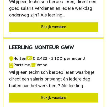
Wil jij een technisch beroep leren, direct een
goed salaris verdienen en iedere werkdag
onderweg zijn? Als leerling
installatiemonteur slimme meters in
Bekijk vacature
Roosendaal volg je een volledig betaald
opleidingstraject. Je ontwikkelt jezelf tot
zelfstandig monteur en levert een
LEERLING MONTEUR GWW
belangrijke bijdrage aan een betrouwbaar…
Holten
€ 2.422 ‐ 3.100 per maand
Parttime
Vmbo
Wil jij een technisch beroep leren waarbij je
direct een salaris ontvangt én iedere dag
buiten aan het werk bent? Als leerling
monteur GWW in Holten krijg je de kans om
Bekijk vacature
jezelf te ontwikkelen binnen de
ondergrondse infrastructuur. Samen met