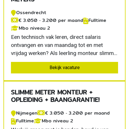
Ossendrecht
€ 3.050 ‐ 3.200 per maand
Fulltime
Mbo niveau 2
Een technisch vak leren, direct salaris
ontvangen en van maandag tot en met
vrijdag werken? Als leerling monteur slimme
meters in Ossendrecht volg je een volledig
Bekijk vacature
betaald opleidingstraject en verdien je €
3.050 tot € 3.200 bruto per maand. Daarna
ga je zelfstandig op pad met jouw eigen
SLIMME METER MONTEUR +
werkbus.
OPLEIDING + BAANGARANTIE!
Nijmegen
€ 3.050 ‐ 3.200 per maand
Fulltime
Mbo niveau 2