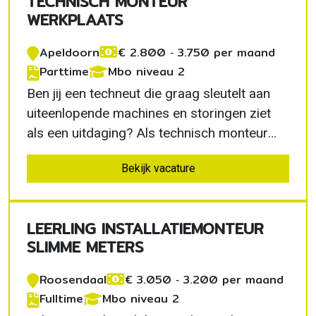
TECHNISCH MONTEUR
bijdrage…
WERKPLAATS
Apeldoorn
€ 2.800 ‐ 3.750 per maand
Parttime
Mbo niveau 2
Ben jij een techneut die graag sleutelt aan
uiteenlopende machines en storingen ziet
als een uitdaging? Als technisch monteur
werkplaats in Apeldoorn zorg je ervoor dat
Bekijk vacature
materieel veilig en betrouwbaar inzetbaar
blijft. Je werkt met moderne apparatuur,
krijgt veel verantwoordelijkheid en maakt
LEERLING INSTALLATIEMONTEUR
deel uit…
SLIMME METERS
Roosendaal
€ 3.050 ‐ 3.200 per maand
Fulltime
Mbo niveau 2