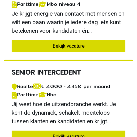
Parttime
Mbo niveau 4
Je krijgt energie van contact met mensen en
wilt een baan waarin je iedere dag iets kunt
betekenen voor kandidaten én
opdrachtgevers. Je hoeft nog geen jaren
Bekijk vacature
ervaring in de uitzendbranche te hebben. Bij
FlexiblePlus in Raalte krijg je de begeleiding,
het vertrouwen en de ruimte om jezelf te
SENIOR INTERCEDENT
ontwikkelen…
Raalte
€ 3.000 ‐ 3.450 per maand
Parttime
Hbo
Jij weet hoe de uitzendbranche werkt. Je
kent de dynamiek, schakelt moeiteloos
tussen klanten en kandidaten en krijgt
energie van het maken van de juiste match.
Bekijk vacature