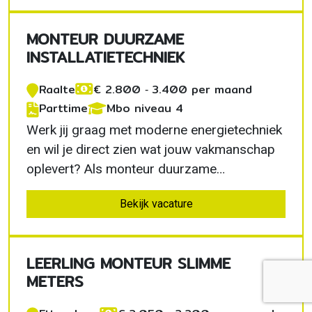
een duurzamere leefomgeving. Je krijgt veel
vrijheid, een eigen werkbus en volop ruimte
MONTEUR DUURZAME
om…
INSTALLATIETECHNIEK
Raalte
€ 2.800 ‐ 3.400 per maand
Parttime
Mbo niveau 4
Werk jij graag met moderne energietechniek
en wil je direct zien wat jouw vakmanschap
oplevert? Als monteur duurzame
installatietechniek in Raalte werk je aan
Bekijk vacature
zonnepanelen, laadvoorzieningen en
complete energiesystemen. Je krijgt veel
zelfstandigheid, bezoekt projecten door heel
LEERLING MONTEUR SLIMME
Nederland en draagt dagelijks…
METERS