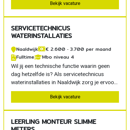
Bekijk vacature
dat watertechnische installaties
betrouwbaar blijven functioneren. Je krijgt
veel vrijheid, werkt met moderne apparatuur
SERVICETECHNICUS
en bouwt verder aan…
WATERINSTALLATIES
Naaldwijk
€ 2.600 ‐ 3.700 per maand
Fulltime
Mbo niveau 4
Wil jij een technische functie waarin geen
dag hetzelfde is? Als servicetechnicus
waterinstallaties in Naaldwijk zorg je ervoor
dat pomp- en waterinstallaties optimaal
Bekijk vacature
blijven functioneren. Je werkt zelfstandig bij
uiteenlopende klanten, krijgt veel
verantwoordelijkheid en ontwikkelt jezelf
LEERLING MONTEUR SLIMME
binnen een…
METERS