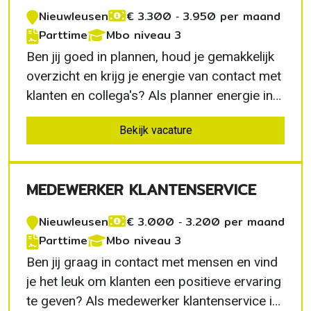
Nieuwleusen
€ 3.300 ‐ 3.950 per maand
Parttime
Mbo niveau 3
Ben jij goed in plannen, houd je gemakkelijk
overzicht en krijg je energie van contact met
klanten en collega's? Als planner energie in
Nieuwleusen zorg jij ervoor dat monteurs
Bekijk vacature
efficiënt worden ingepland en projecten
soepel verlopen. Je krijgt veel
verantwoordelijkheid, werkt in een betrokken
MEDEWERKER KLANTENSERVICE
team en…
Nieuwleusen
€ 3.000 ‐ 3.200 per maand
Parttime
Mbo niveau 3
Ben jij graag in contact met mensen en vind
je het leuk om klanten een positieve ervaring
te geven? Als medewerker klantenservice in