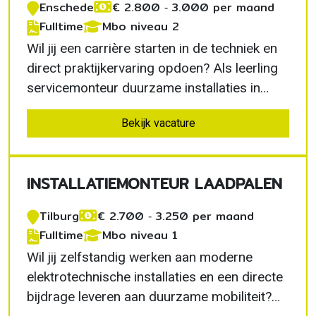
Enschede
€ 2.800 ‐ 3.000 per maand
Fulltime
Mbo niveau 2
Wil jij een carrière starten in de techniek en
direct praktijkervaring opdoen? Als leerling
servicemonteur duurzame installaties in
Enschede werk je samen met ervaren
Bekijk vacature
monteurs aan moderne
verwarmingssystemen. Je ontvangt
intensieve begeleiding, ontwikkelt
INSTALLATIEMONTEUR LAADPALEN
waardevolle technische vaardigheden en
groeit…
Tilburg
€ 2.700 ‐ 3.250 per maand
Fulltime
Mbo niveau 1
Wil jij zelfstandig werken aan moderne
elektrotechnische installaties en een directe
bijdrage leveren aan duurzame mobiliteit?