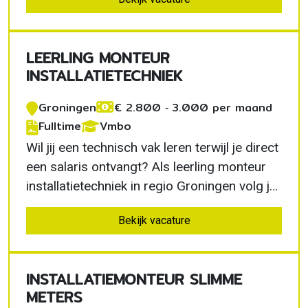
Je zoekt een organisatie waar kwaliteit
belangrijker is dan aantallen, waar je
duurzame relaties opbouwt en waar je met
LEERLING MONTEUR
persoonlijke aandacht…
INSTALLATIETECHNIEK
Groningen
€ 2.800 ‐ 3.000 per maand
Fulltime
Vmbo
Wil jij een technisch vak leren terwijl je direct
een salaris ontvangt? Als leerling monteur
installatietechniek in regio Groningen volg je
een praktijkgericht leer-werktraject van 18
Bekijk vacature
weken. Je werkt vanaf de eerste dag mee
met ervaren monteurs en ontwikkelt jezelf
tot een zelfstandig vakman binnen een…
INSTALLATIEMONTEUR SLIMME
METERS