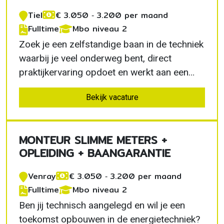
Tiel
€ 3.050 ‐ 3.200 per maand
Fulltime
Mbo niveau 2
Zoek je een zelfstandige baan in de techniek
waarbij je veel onderweg bent, direct
praktijkervaring opdoet en werkt aan een
toekomstbestendige sector? Als
Bekijk vacature
installatiemonteur slimme meters regio Tiel
krijg je een betaalde opleiding, een eigen
werkbus en de kans om actief bij te dragen
MONTEUR SLIMME METERS +
aan de energietransitie.
OPLEIDING + BAANGARANTIE
Venray
€ 3.050 ‐ 3.200 per maand
Fulltime
Mbo niveau 2
Ben jij technisch aangelegd en wil je een
toekomst opbouwen in de energietechniek?