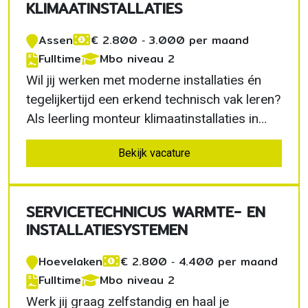
KLIMAATINSTALLATIES
Assen
€ 2.800 ‐ 3.000 per maand
Fulltime
Mbo niveau 2
Wil jij werken met moderne installaties én
tegelijkertijd een erkend technisch vak leren?
Als leerling monteur klimaatinstallaties in
Assen combineer je een volledig leer-
Bekijk vacature
werktraject met praktijkervaring. Je
ontwikkelt jezelf onder begeleiding van
ervaren monteurs en bouwt aan een carrière
SERVICETECHNICUS WARMTE- EN
binnen een…
INSTALLATIESYSTEMEN
Hoevelaken
€ 2.800 ‐ 4.400 per maand
Fulltime
Mbo niveau 2
Werk jij graag zelfstandig en haal je