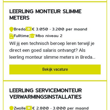
ervaren collega's leer je stap voor stap hoe
LEERLING MONTEUR SLIMME
je werkt aan gas-,…
METERS
Breda
€ 3.050 ‐ 3.200 per maand
Fulltime
Mbo niveau 2
Wil jij een technisch beroep leren terwijl je
direct een goed salaris ontvangt? Als
leerling monteur slimme meters in Breda
volg je een volledig betaald
Bekijk vacature
opleidingstraject. Je leert het vak in de
praktijk, werkt zelfstandig in de buitendienst
en bouwt aan een toekomst binnen de
LEERLING SERVICEMONTEUR
energietechniek.
VERWARMINGSINSTALLATIES
Zwolle
€ 2.800 ‐ 3.000 per maand