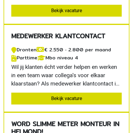
Nieuwleusen bel je klanten om afspraken te
Bekijk vacature
bevestigen, beantwoord je vragen en zorg je
ervoor dat iedere afspraak soepel verloopt.
Een afwisselende functie waarin jouw…
MEDEWERKER KLANTCONTACT
Dronten
€ 2.550 ‐ 2.800 per maand
Parttime
Mbo niveau 4
Wil jij klanten écht verder helpen en werken
in een team waar collega's voor elkaar
klaarstaan? Als medewerker klantcontact in
Dronten combineer je persoonlijk
Bekijk vacature
klantcontact met ruimte voor ontwikkeling.
Na je inwerkperiode kun je deels
thuiswerken, waardoor je flexibiliteit en
WORD SLIMME METER MONTEUR IN
samenwerken prettig combineert.
HELMOND!