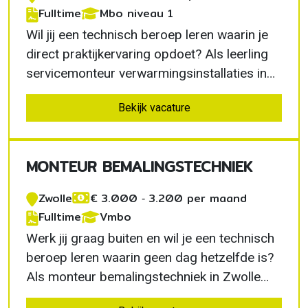
Fulltime
Mbo niveau 1
Wil jij een technisch beroep leren waarin je
direct praktijkervaring opdoet? Als leerling
servicemonteur verwarmingsinstallaties in
Nieuw-Buinen combineer je werken en leren
Bekijk vacature
binnen een professioneel leer-werktraject.
Je ontvangt persoonlijke begeleiding van
ervaren monteurs en groeit stap voor stap
MONTEUR BEMALINGSTECHNIEK
uit…
Zwolle
€ 3.000 ‐ 3.200 per maand
Fulltime
Vmbo
Werk jij graag buiten en wil je een technisch
beroep leren waarin geen dag hetzelfde is?
Als monteur bemalingstechniek in Zwolle
werk je aan tijdelijke grondwaterinstallaties