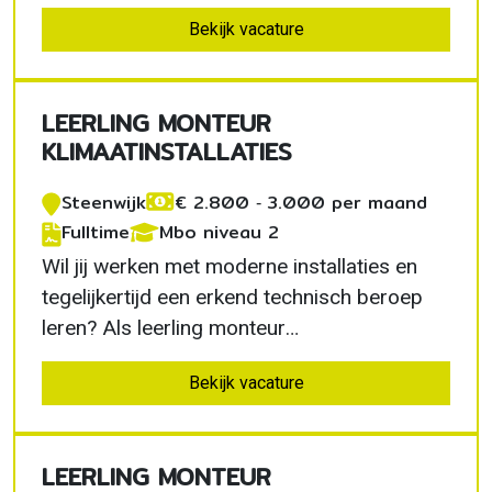
aan de energietransitie, werkt met moderne
Bekijk vacature
apparatuur en komt dagelijks bij mensen
thuis.
LEERLING MONTEUR
KLIMAATINSTALLATIES
Steenwijk
€ 2.800 ‐ 3.000 per maand
Fulltime
Mbo niveau 2
Wil jij werken met moderne installaties en
tegelijkertijd een erkend technisch beroep
leren? Als leerling monteur
klimaatinstallaties in Steenwijk volg je een
Bekijk vacature
volledig verzorgd leer-werktraject van 18
weken. Je doet direct praktijkervaring op,
wordt begeleid door ervaren monteurs en
LEERLING MONTEUR
ontwikkelt jezelf…