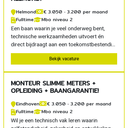
Helmond
€ 3.050 ‐ 3.200 per maand
Fulltime
Mbo niveau 2
Een baan waarin je veel onderweg bent,
technische werkzaamheden uitvoert én
direct bijdraagt aan een toekomstbestendig
energienetwerk. Als slimme meter monteur
Bekijk vacature
in Helmond krijg je de kans om een
gespecialiseerd vak te leren, terwijl je direct
een goed salaris verdient en werkt aan je
MONTEUR SLIMME METERS +
eigen ontwikkeling.
OPLEIDING + BAANGARANTIE!
Eindhoven
€ 3.050 ‐ 3.200 per maand
Fulltime
Mbo niveau 2
Wil je een technisch vak leren waarin