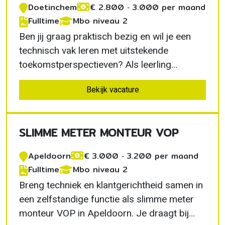
Doetinchem
€ 2.800 ‐ 3.000 per maand
Fulltime
Mbo niveau 2
Ben jij graag praktisch bezig en wil je een
technisch vak leren met uitstekende
toekomstperspectieven? Als leerling
installatiemonteur warmtetechniek in
Bekijk vacature
Doetinchem combineer je werken en leren.
Je ontwikkelt jezelf onder begeleiding van
ervaren monteurs, werkt met moderne
SLIMME METER MONTEUR VOP
verwarmingsinstallaties en groeit…
Apeldoorn
€ 3.000 ‐ 3.200 per maand
Fulltime
Mbo niveau 2
Breng techniek en klantgerichtheid samen in
een zelfstandige functie als slimme meter
monteur VOP in Apeldoorn. Je draagt bij