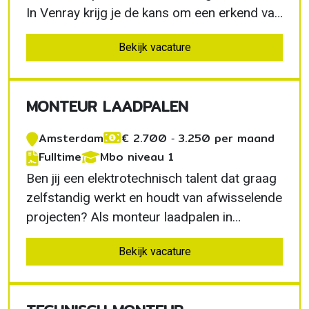
In Venray krijg je de kans om een erkend vak
te leren terwijl je direct aan het werk gaat.
Bekijk vacature
Met een volledig verzorgd opleidingstraject,
persoonlijke begeleiding en uitstekende
arbeidsvoorwaarden ontwikkel jij je tot
MONTEUR LAADPALEN
zelfstandig…
Amsterdam
€ 2.700 ‐ 3.250 per maand
Fulltime
Mbo niveau 1
Ben jij een elektrotechnisch talent dat graag
zelfstandig werkt en houdt van afwisselende
projecten? Als monteur laadpalen in
Amsterdam installeer en optimaliseer je
Bekijk vacature
laadoplossingen voor elektrische voertuigen.
Je werkt met moderne technieken, krijgt veel
vrijheid en levert iedere dag een zichtbare