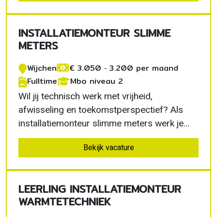
werkbus. Je werkt zelfstandig, helpt klanten
verder en draagt actief bij aan een slimmer
INSTALLATIEMONTEUR SLIMME
en duurzamer energienet…
METERS
Wijchen
€ 3.050 ‐ 3.200 per maand
Fulltime
Mbo niveau 2
Wil jij technisch werk met vrijheid,
afwisseling en toekomstperspectief? Als
installatiemonteur slimme meters werk je
zelfstandig in Wijchen, volg je een volledig
Bekijk vacature
betaald opleidingstraject en help je klanten
dagelijks met slimme energieoplossingen.
Je combineert techniek met klantcontact en
LEERLING INSTALLATIEMONTEUR
draagt zichtbaar…
WARMTETECHNIEK