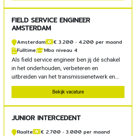
leren. Je volgt een volledig betaald
opleidingstraject, werkt met moderne
FIELD SERVICE ENGINEER
technieken en groeit…
AMSTERDAM
Amsterdam
€ 3.200 ‐ 4.200 per maand
Fulltime
Mbo niveau 4
Als field service engineer ben jij dé schakel
in het onderhouden, verbeteren en
uitbreiden van het transmissienetwerk en
datacenters. Dankzij jouw technische kennis
Bekijk vacature
blijven systemen optimaal functioneren en
kunnen klanten rekenen op een stabiele en
betrouwbare verbinding. Je werkt aan
JUNIOR INTERCEDENT
uiteenlopende projecten…
Raalte
€ 2.700 ‐ 3.000 per maand