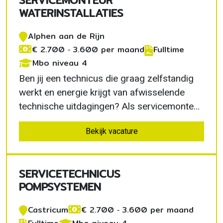
SERVICEMONTEUR
bouwt verder aan…
WATERINSTALLATIES
Alphen aan de Rijn
€ 2.700 ‐ 3.600 per maand
Fulltime
Mbo niveau 4
Ben jij een technicus die graag zelfstandig
werkt en energie krijgt van afwisselende
technische uitdagingen? Als servicemonteur
waterinstallaties in Alphen aan den Rijn
Bekijk vacature
onderhoud, inspecteer en optimaliseer je
uiteenlopende pompinstallaties. Je krijgt
veel vrijheid, werkt met moderne technieken
SERVICETECHNICUS
en bouwt…
POMPSYSTEMEN
Castricum
€ 2.700 ‐ 3.600 per maand