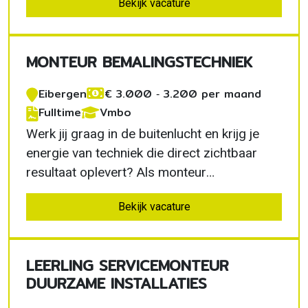
Bekijk vacature
die bouwplaatsen veilig en droog houden. Je
krijgt persoonlijke begeleiding, werkt met
moderne technieken en bouwt aan een
MONTEUR BEMALINGSTECHNIEK
toekomst…
Eibergen
€ 3.000 ‐ 3.200 per maand
Fulltime
Vmbo
Werk jij graag in de buitenlucht en krijg je
energie van techniek die direct zichtbaar
resultaat oplevert? Als monteur
bemalingstechniek in Eibergen werk je aan
Bekijk vacature
tijdelijke grondwaterinstallaties voor
uiteenlopende bouwprojecten. Je krijgt veel
verantwoordelijkheid, werkt met moderne
LEERLING SERVICEMONTEUR
apparatuur en maakt…
DUURZAME INSTALLATIES