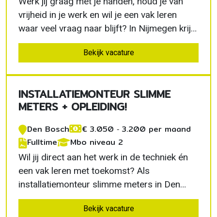
Werk jij graag met je handen, houd je van
vrijheid in je werk en wil je een vak leren
waar veel vraag naar blijft? In Nijmegen krijg
je als slimme meter monteur de kans om
Bekijk vacature
direct praktijkervaring op te doen. Je rijdt
zelfstandig naar klanten, leert alles over
moderne slimme meters en bouwt aan een
INSTALLATIEMONTEUR SLIMME
stabiele…
METERS + OPLEIDING!
Den Bosch
€ 3.050 ‐ 3.200 per maand
Fulltime
Mbo niveau 2
Wil jij direct aan het werk in de techniek én
een vak leren met toekomst? Als
installatiemonteur slimme meters in Den
Bosch krijg je een betaalde opleiding,
Bekijk vacature
persoonlijke begeleiding en een eigen