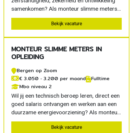
zelfstandigheid, zekerheid en ontwikkeling
samenkomen? Als monteur slimme meters
Eindhoven krijg je een betaalde opleiding,
Bekijk vacature
goede begeleiding en een eigen werkbus.
MONTEUR SLIMME METERS IN
OPLEIDING
Bergen op Zoom
€ 3.050 ‐ 3.200 per maand
Fulltime
Mbo niveau 2
Wil jij een technisch beroep leren, direct een
goed salaris ontvangen en werken aan een
duurzame energievoorziening? Als monteur
slimme meters in opleiding in Bergen op
Bekijk vacature
Zoom krijg je de kans om een erkend vak te