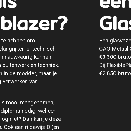
ls
ee
lblazer?
Gla
g te hebben om
Een glasveze
langrijker is: technisch
CAO Metaal &
, en nauwkeurig kunnen
€3.300 bruto 
 buitenwerk en techniek.
Bij FlexibleP
zen in de modder, maar je
€2.850 bruto
g verwerken van
m is mooi meegenomen,
 diploma nodig, wél een
 nog niet? Dan kun je deze
. Ook een rijbewijs B (en