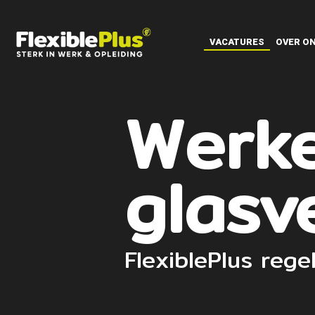
VACATURES
OVER O
Werke
glasv
FlexiblePlus rege