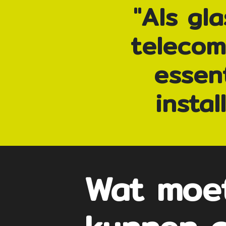
"Als gl
telecom
essen
insta
Wat moet