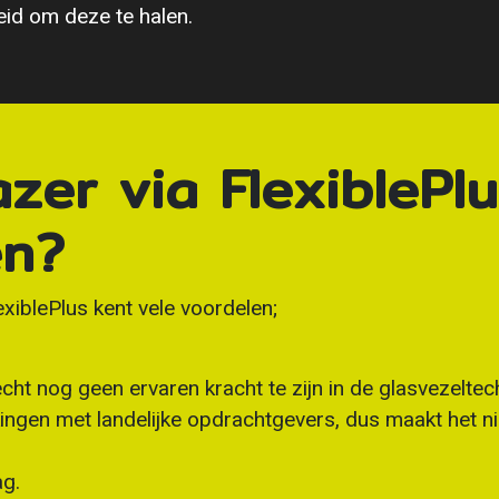
reid om deze te halen.
zer via FlexiblePlu
en?
exiblePlus kent vele voordelen;
cht nog geen ervaren kracht te zijn in de glasvezeltec
ngen met landelijke opdrachtgevers, dus maakt het ni
ag.