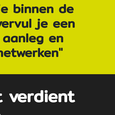
je binnen de
ervul je een
e aanleg en
lnetwerken"
 verdient