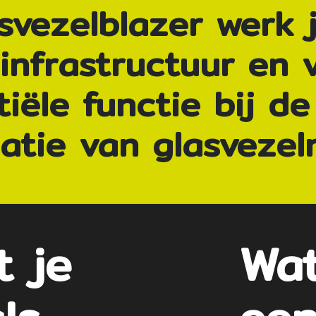
asvezelblazer werk 
infrastructuur en v
tiële functie bij d
llatie van glasveze
 je
Wat