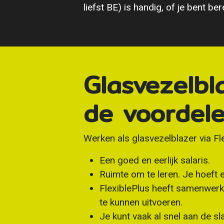
liefst BE) is handig, of je bent be
Glasvezelbla
de voordel
Werken als glasvezelblazer via Fl
Een goed en eerlijk salaris.
Ruimte om te leren. Je hoeft e
FlexiblePlus heeft samenwerki
te kunnen uitvoeren.
Je kunt vaak al snel aan de sl