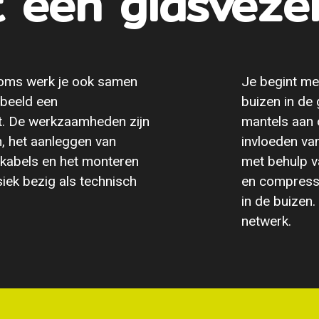
 een glasveze
 Soms werk je ook samen
Je begint me
rbeeld een
buizen in de
t. De werkzaamheden zijn
mantels aan
n, het aanleggen van
invloeden van
lkabels en het monteren
met behulp v
iek bezig als technisch
en compresso
in de buizen.
netwerk.