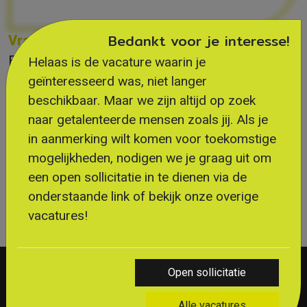
Bedankt voor je interesse!
Vragen over deze vacature?
Esmee Engbers helpt je graag verder!
Helaas is de vacature waarin je
geïnteresseerd was, niet langer
0625703820
beschikbaar. Maar we zijn altijd op zoek
esmee@flexibleplus.nl
naar getalenteerde mensen zoals jij. Als je
in aanmerking wilt komen voor toekomstige
mogelijkheden, nodigen we je graag uit om
een open sollicitatie in te dienen via de
onderstaande link of bekijk onze overige
vacatures!
SOLLICITEER DIRECT!
Open sollicitatie
HET PROCES
Alle vacatures