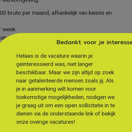
00 bruto per maand, afhankelijk van kennis en
er week.
kken team.
Bedankt voor je interesse
 binnen techniek en installatiewerk.
ntietoeslag.
Helaas is de vacature waarin je
geïnteresseerd was, niet langer
beschikbaar. Maar we zijn altijd op zoek
naar getalenteerde mensen zoals jij. Als
je in aanmerking wilt komen voor
ische opdrachtgever waar kwaliteit, ontwikkeling
toekomstige mogelijkheden, nodigen we
innen deze organisatie krijg je veel ruimte om
je graag uit om een open sollicitatie in te
llega’s nauw samenwerken en kennis delen. Door de
dienen via de onderstaande link of bekijk
je jezelf ontwikkelen en bouw je ervaring op in
onze overige vacatures!
monteurs die houden van verantwoordelijkheid en
rkomgeving.