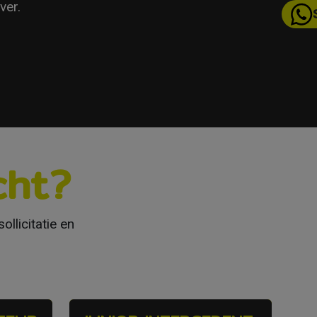
ver.
cht?
ollicitatie en