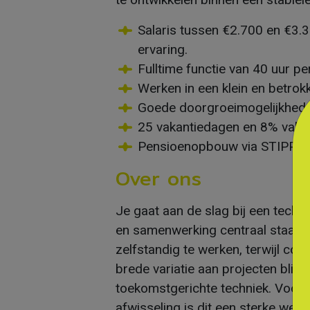
Salaris tussen €2.700 en €3.3
ervaring.
Fulltime functie van 40 uur p
Werken in een klein en betro
Goede doorgroeimogelijkheden
25 vakantiedagen en 8% vaka
Pensioenopbouw via STIPP.
Over ons
Je gaat aan de slag bij een techn
en samenwerking centraal staan. B
zelfstandig te werken, terwijl co
brede variatie aan projecten blijf 
toekomstgerichte techniek. Voor 
afwisseling is dit een sterke we