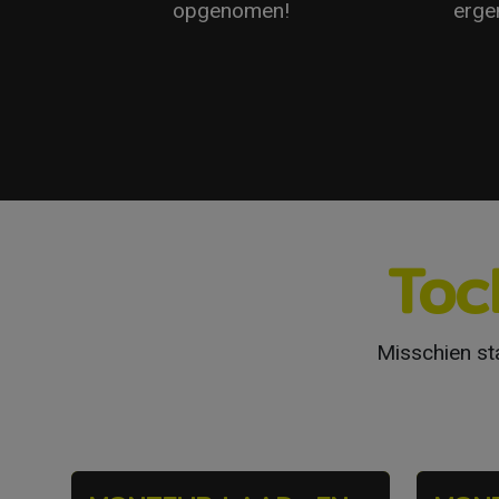
opgenomen!
erge
Toc
Misschien sta