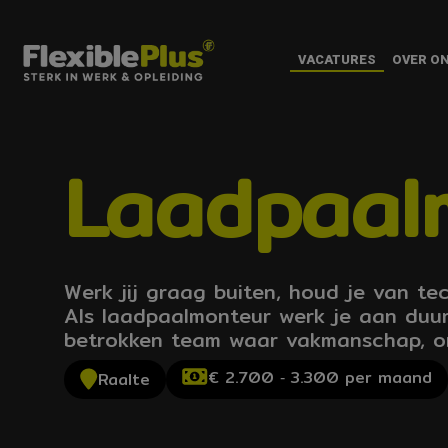
VACATURES
OVER O
Laadpaal
Werk jij graag buiten, houd je van te
Als laadpaalmonteur werk je aan duur
betrokken team waar vakmanschap, ont
€ 2.700 ‐ 3.300 per maand
Raalte