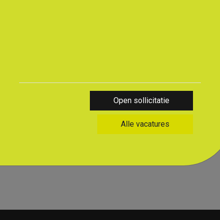
ersoonlijk contact, betrouwbaarheid en duurzame
n alleen ervaring of diploma’s en richten ons op
 en opdrachtgever. Met aandacht voor
tie en een betrokken aanpak helpen we mensen
zij korte lijnen en een praktische werkwijze blijven
t op kwaliteit.
Open sollicitatie
Alle vacatures