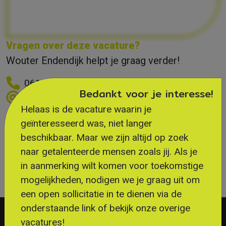
Vragen over deze vacature?
Wouter Endendijk helpt je graag verder!
0619861567
Bedankt voor je interesse!
wouter@flexibleplus.nl
Helaas is de vacature waarin je
geïnteresseerd was, niet langer
beschikbaar. Maar we zijn altijd op zoek
naar getalenteerde mensen zoals jij. Als je
in aanmerking wilt komen voor toekomstige
mogelijkheden, nodigen we je graag uit om
SOLLICITEER DIRECT!
een open sollicitatie in te dienen via de
onderstaande link of bekijk onze overige
vacatures!