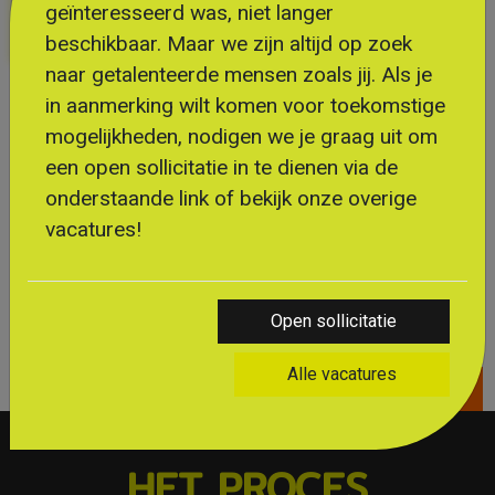
geïnteresseerd was, niet langer
beschikbaar. Maar we zijn altijd op zoek
naar getalenteerde mensen zoals jij. Als je
Vragen over deze vacature?
in aanmerking wilt komen voor toekomstige
Wouter Endendijk helpt je graag verder!
mogelijkheden, nodigen we je graag uit om
0619861567
een open sollicitatie in te dienen via de
wouter@flexibleplus.nl
onderstaande link of bekijk onze overige
vacatures!
Open sollicitatie
Alle vacatures
SOLLICITEER DIRECT!
HET PROCES