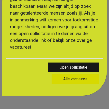
beschikbaar. Maar we zijn altijd op zoek
naar getalenteerde mensen zoals jij. Als je
in aanmerking wilt komen voor toekomstige
mogelijkheden, nodigen we je graag uit om
een open sollicitatie in te dienen via de
onderstaande link of bekijk onze overige
Vragen over deze vacature?
vacatures!
Wouter Endendijk helpt je graag verder!
0619861567
Open sollicitatie
wouter@flexibleplus.nl
Alle vacatures