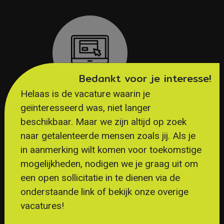
Bedankt voor je interesse!
Helaas is de vacature waarin je
geïnteresseerd was, niet langer
GESOLLICITEERD
beschikbaar. Maar we zijn altijd op zoek
naar getalenteerde mensen zoals jij. Als je
Na jouw sollicitatie wordt er binnen
in aanmerking wilt komen voor toekomstige
een dag contact met je opgenomen!
mogelijkheden, nodigen we je graag uit om
een open sollicitatie in te dienen via de
onderstaande link of bekijk onze overige
vacatures!