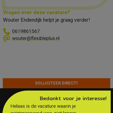
Vragen over deze vacature?
Wouter Endendijk helpt je graag verder!
0619861567
wouter@flexibleplus.nl
SOLLICITEER DIRECT!
Bedankt voor je interesse!
HET PROCES
Helaas is de vacature waarin je